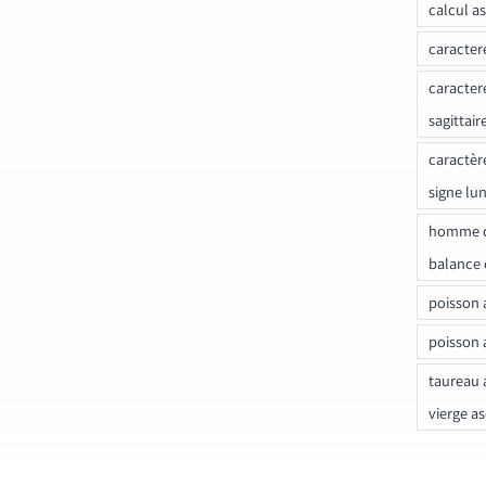
calcul a
caracter
caracter
sagittair
caractèr
signe lu
homme c
balance 
poisson 
poisson 
taureau 
vierge a