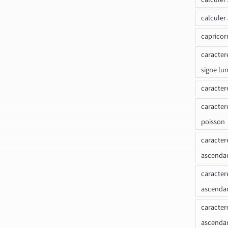
calculer
capricor
caracter
signe lu
caracter
caracter
poisson
caracter
ascendan
caracter
ascenda
caracter
ascendan