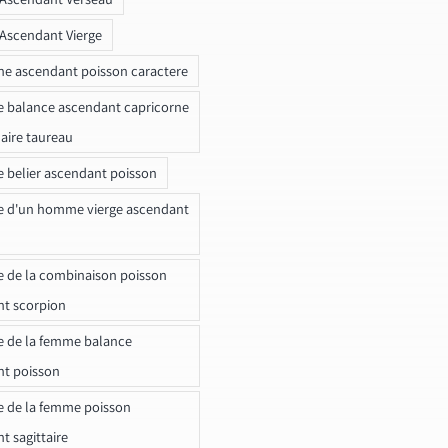
 Ascendant Vierge
ne ascendant poisson caractere
e balance ascendant capricorne
naire taureau
e belier ascendant poisson
e d'un homme vierge ascendant
e de la combinaison poisson
t scorpion
e de la femme balance
nt poisson
e de la femme poisson
t sagittaire