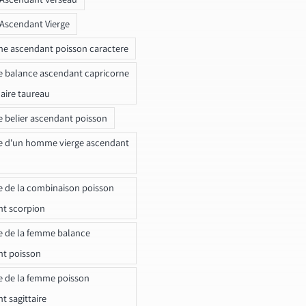
 Ascendant Vierge
ne ascendant poisson caractere
e balance ascendant capricorne
naire taureau
e belier ascendant poisson
e d'un homme vierge ascendant
e de la combinaison poisson
t scorpion
e de la femme balance
nt poisson
e de la femme poisson
t sagittaire