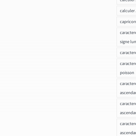
calculer
capricor
caracter
signe lu
caracter
caracter
poisson
caracter
ascendan
caracter
ascenda
caracter
ascendan