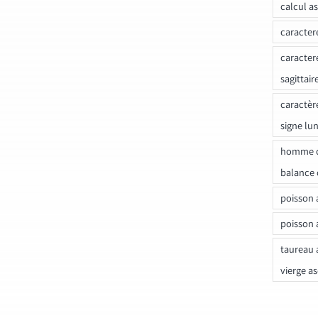
calcul a
caracter
caracter
sagittair
caractèr
signe lu
homme c
balance 
poisson 
poisson 
taureau 
vierge a