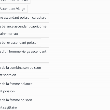
 Ascendant Vierge
ne ascendant poisson caractere
e balance ascendant capricorne
naire taureau
e belier ascendant poisson
e d'un homme vierge ascendant
e de la combinaison poisson
t scorpion
e de la femme balance
nt poisson
e de la femme poisson
t sagittaire