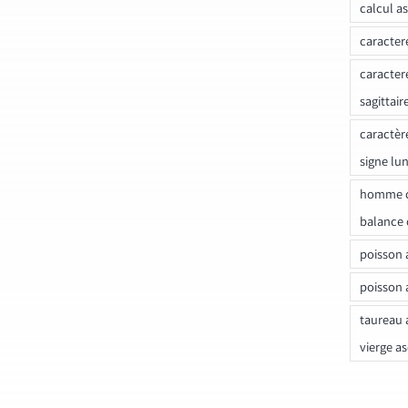
calcul a
caracter
caracter
sagittair
caractèr
signe lu
homme c
balance 
poisson 
poisson 
taureau 
vierge a