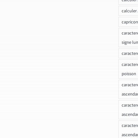
calculer
capricor
caracter
signe lu
caracter
caracter
poisson
caracter
ascendan
caracter
ascenda
caracter
ascendan