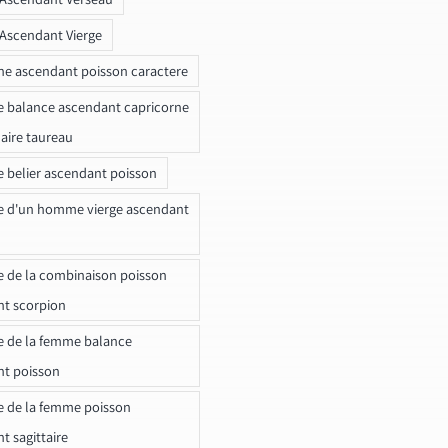
 Ascendant Vierge
ne ascendant poisson caractere
e balance ascendant capricorne
naire taureau
e belier ascendant poisson
e d'un homme vierge ascendant
e de la combinaison poisson
t scorpion
e de la femme balance
nt poisson
e de la femme poisson
t sagittaire