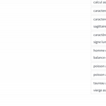
calcul a
caracter
caracter
sagittair
caractèr
signe lu
homme c
balance 
poisson 
poisson 
taureau 
vierge a