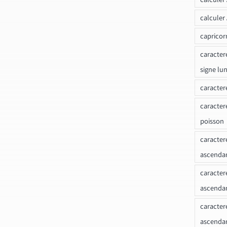
calculer
capricor
caracter
signe lu
caracter
caracter
poisson
caracter
ascendan
caracter
ascenda
caracter
ascendan