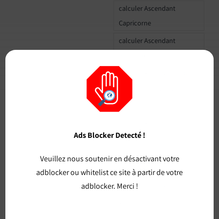
calculer Ascendant
Capricorne
calculer Ascendant
Gémeaux
calculer Ascendant Lion
calculer Ascendant
Poissons
calculer Ascendant
Ads Blocker Detecté !
Sagittaire
calculer Ascendant
Veuillez nous soutenir en désactivant votre
Scorpion
adblocker ou whitelist ce site à partir de votre
adblocker. Merci !
calculer Ascendant
Taureau