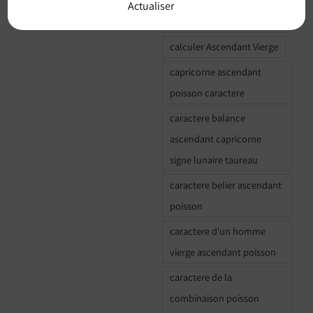
calculer Ascendant
Actualiser
Verseau
calculer Ascendant Vierge
capricorne ascendant
poisson caractere
caractere balance
ascendant capricorne
signe lunaire taureau
caractere belier ascendant
poisson
caractere d'un homme
vierge ascendant poisson
caractere de la
combinaison poisson