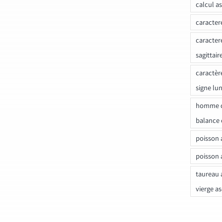
calcul a
caracter
caracter
sagittair
caractèr
signe lu
homme c
balance 
poisson 
poisson 
taureau 
vierge a