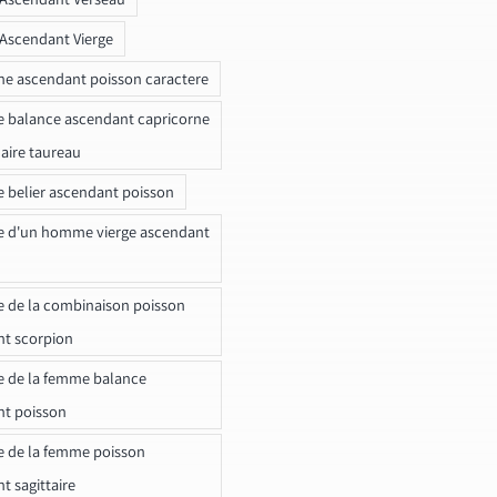
 Ascendant Vierge
ne ascendant poisson caractere
e balance ascendant capricorne
naire taureau
e belier ascendant poisson
e d'un homme vierge ascendant
e de la combinaison poisson
t scorpion
e de la femme balance
nt poisson
e de la femme poisson
t sagittaire