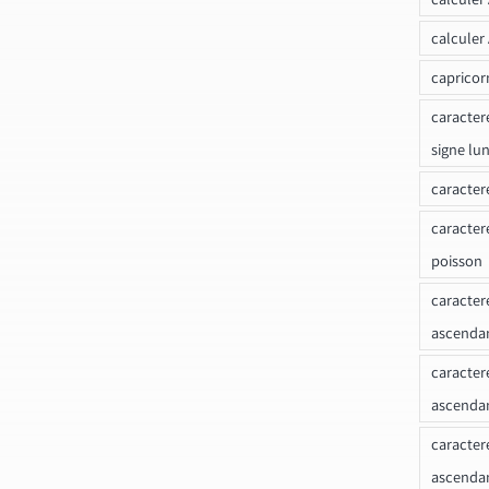
calculer
capricor
caracter
signe lu
caracter
caracter
poisson
caracter
ascendan
caracter
ascenda
caracter
ascendan