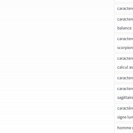
caracter
caracter
balance
caracter
scorpion
caracter
calcul a
caracter
caracter
sagittair
caractèr
signe lu
homme c