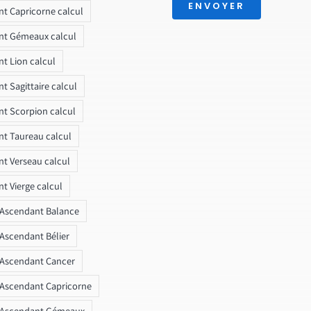
ENVOYER
t Capricorne calcul
nt Gémeaux calcul
t Lion calcul
t Sagittaire calcul
t Scorpion calcul
t Taureau calcul
t Verseau calcul
t Vierge calcul
 Ascendant Balance
 Ascendant Bélier
 Ascendant Cancer
 Ascendant Capricorne
r Ascendant Gémeaux