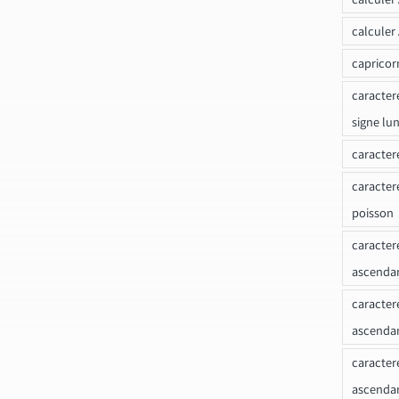
calculer
capricor
caracter
signe lu
caracter
caracter
poisson
caracter
ascendan
caracter
ascenda
caracter
ascendan