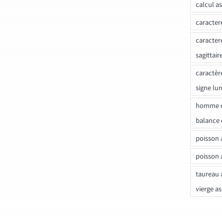
calcul a
caracter
caracter
sagittair
caractèr
signe lu
homme c
balance 
poisson 
poisson 
taureau 
vierge a