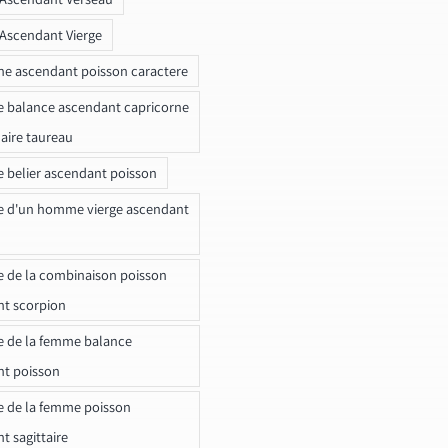
 Ascendant Vierge
ne ascendant poisson caractere
e balance ascendant capricorne
naire taureau
e belier ascendant poisson
e d'un homme vierge ascendant
e de la combinaison poisson
t scorpion
e de la femme balance
nt poisson
e de la femme poisson
t sagittaire