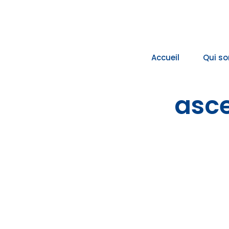
Passer
au
contenu
Accueil
Qui s
asce