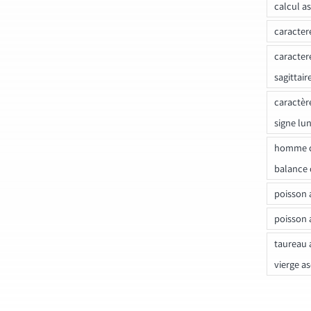
calcul a
caracter
caracter
sagittair
caractèr
signe lu
homme c
balance 
poisson 
poisson 
taureau 
vierge a