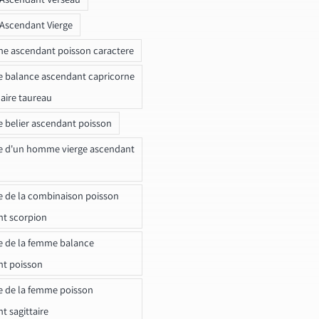
 Ascendant Vierge
ne ascendant poisson caractere
e balance ascendant capricorne
naire taureau
e belier ascendant poisson
e d'un homme vierge ascendant
e de la combinaison poisson
t scorpion
e de la femme balance
nt poisson
e de la femme poisson
t sagittaire