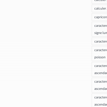
calculer
capricor
caracter
signe lu
caracter
caracter
poisson
caracter
ascendan
caracter
ascenda
caracter
ascendan