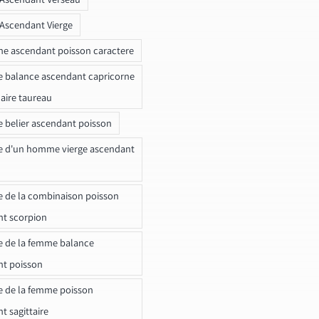
 Ascendant Vierge
ne ascendant poisson caractere
e balance ascendant capricorne
naire taureau
e belier ascendant poisson
e d'un homme vierge ascendant
e de la combinaison poisson
t scorpion
e de la femme balance
nt poisson
e de la femme poisson
t sagittaire