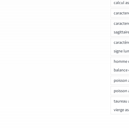
calcul a
caracter
caracter
sagittair
caractèr
signe lu
homme c
balance 
poisson 
poisson 
taureau 
vierge a