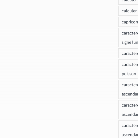
calculer
capricor
caracter
signe lu
caracter
caracter
poisson
caracter
ascendan
caracter
ascenda
caracter
ascendan