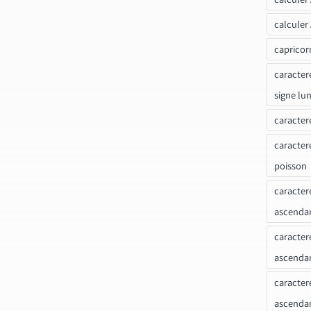
calculer
capricor
caracter
signe lu
caracter
caracter
poisson
caracter
ascendan
caracter
ascenda
caracter
ascendan