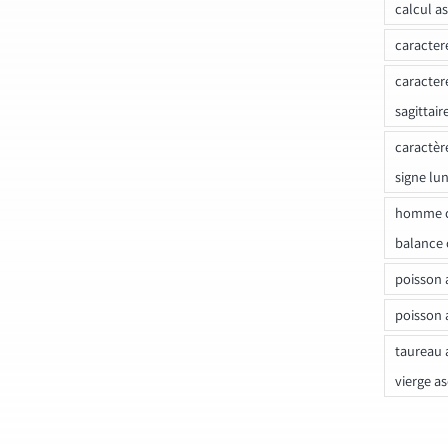
calcul a
caracter
caracter
sagittair
caractèr
signe lu
homme c
balance 
poisson 
poisson 
taureau 
vierge a