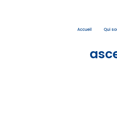
Passer
au
contenu
Accueil
Qui s
asce