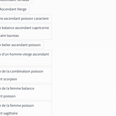
 Ascendant Vierge
ne ascendant poisson caractere
e balance ascendant capricorne
naire taureau
e belier ascendant poisson
e d'un homme vierge ascendant
e de la combinaison poisson
t scorpion
e de la femme balance
nt poisson
e de la femme poisson
t sagittaire