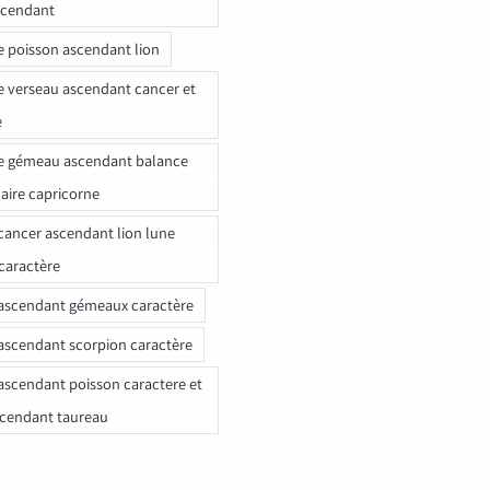
scendant
e poisson ascendant lion
e verseau ascendant cancer et
e
e gémeau ascendant balance
naire capricorne
ancer ascendant lion lune
caractère
ascendant gémeaux caractère
ascendant scorpion caractère
ascendant poisson caractere et
scendant taureau