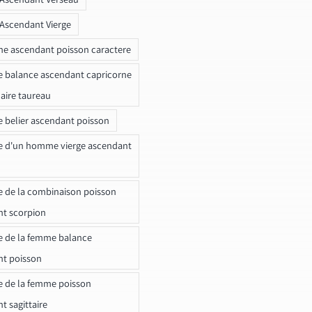
 Ascendant Vierge
ne ascendant poisson caractere
e balance ascendant capricorne
naire taureau
e belier ascendant poisson
e d'un homme vierge ascendant
e de la combinaison poisson
t scorpion
e de la femme balance
nt poisson
e de la femme poisson
t sagittaire