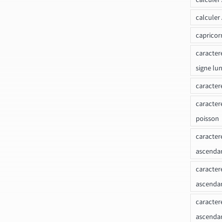
calculer
capricor
caracter
signe lu
caracter
caracter
poisson
caracter
ascendan
caracter
ascenda
caracter
ascendan