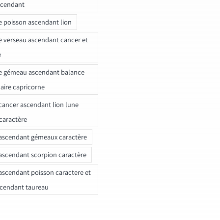
scendant
e poisson ascendant lion
e verseau ascendant cancer et
e
e gémeau ascendant balance
naire capricorne
ancer ascendant lion lune
caractère
ascendant gémeaux caractère
ascendant scorpion caractère
ascendant poisson caractere et
scendant taureau