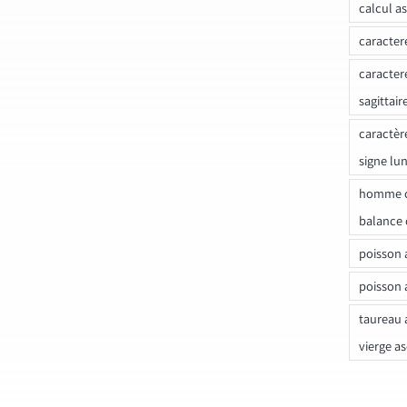
calcul a
caracter
caracter
sagittair
caractèr
signe lu
homme c
balance 
poisson 
poisson 
taureau 
vierge a