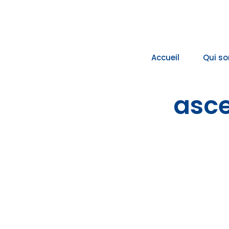
Passer
au
contenu
Accueil
Qui s
asce