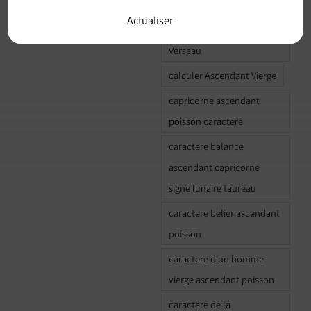
Taureau
Actualiser
calculer Ascendant
Verseau
calculer Ascendant Vierge
capricorne ascendant
poisson caractere
caractere balance
ascendant capricorne
signe lunaire taureau
caractere belier ascendant
poisson
caractere d'un homme
vierge ascendant poisson
caractere de la