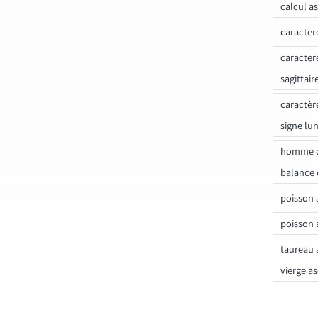
calcul a
caracter
caracter
sagittair
caractèr
signe lu
homme c
balance 
poisson 
poisson 
taureau 
vierge a