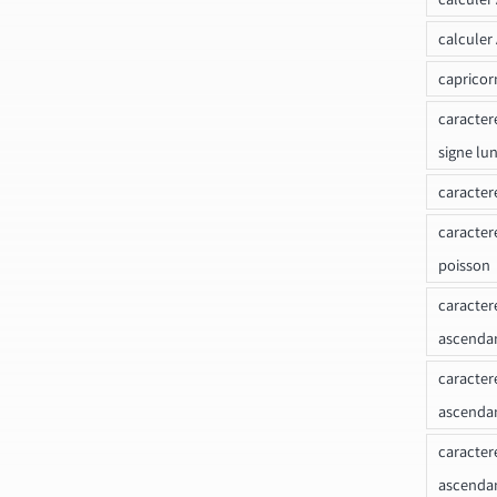
calculer
capricor
caracter
signe lu
caracter
caracter
poisson
caracter
ascendan
caracter
ascenda
caracter
ascendan