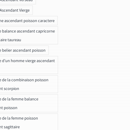
 Ascendant Vierge
ne ascendant poisson caractere
e balance ascendant capricorne
naire taureau
e belier ascendant poisson
e d'un homme vierge ascendant
e de la combinaison poisson
t scorpion
e de la femme balance
nt poisson
e de la femme poisson
t sagittaire