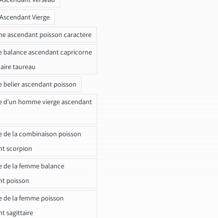
 Ascendant Vierge
ne ascendant poisson caractere
e balance ascendant capricorne
naire taureau
e belier ascendant poisson
e d'un homme vierge ascendant
e de la combinaison poisson
t scorpion
e de la femme balance
nt poisson
e de la femme poisson
t sagittaire