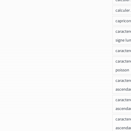
calculer
capricor
caracter
signe lu
caracter
caracter
poisson
caracter
ascendan
caracter
ascenda
caracter
ascendan