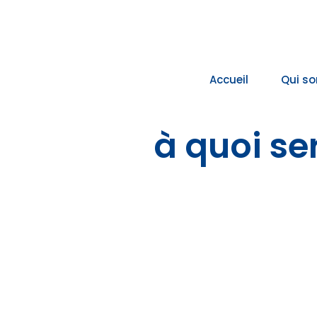
Passer
au
contenu
Accueil
Qui s
à quoi se