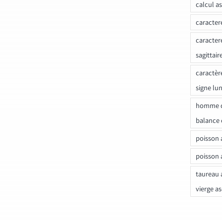
calcul a
caracter
caracter
sagittair
caractèr
signe lu
homme c
balance 
poisson 
poisson 
taureau 
vierge a